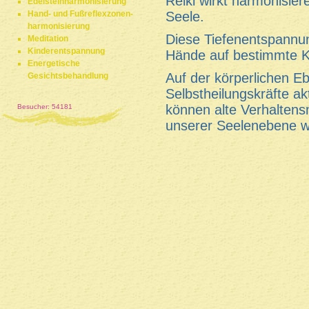
Reiki wirkt harmonisier
Edelsteinharmonisierung
Hand- und Fußreflexzonen-
Seele.
harmonisierung
Diese Tiefenentspannun
Meditation
Kinderentspannung
Hände auf bestimmte Kö
Energetische
Auf der körperlichen E
Gesichtsbehandlung
Selbstheilungskräfte ak
können alte Verhaltens
Besucher: 54181
unserer Seelenebene w