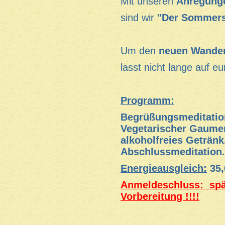
Mit unseren
Anregung
sind wir
"Der Sommers
Um den
neuen Wander
lasst nicht lange auf e
Programm:
Begrüßungsmeditatio
Vegetarischer Gaumen
alkoholfreies Getränk,
Abschlussmeditation.
Energieausgleich:
35,
Anmeldeschluss: spät
Vorbereitung !!!!