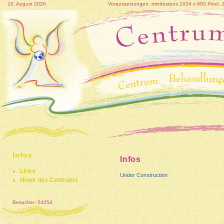
10. August 2026
Voraussetzungen: mindestens 1024 x 600 Pixel, Jav
Infos
Infos
Links
Under Construction
News des Centrums
Besucher: 54254